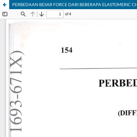
PERBEDAAN BESAR FORCE DARI BEBERAPA ELASTOMERIC C