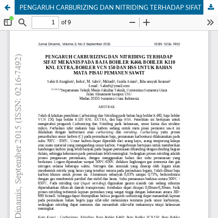
PENGARUH CARBURIZING DAN NITRIDING TERHADAP SIFAT MEKANIS PADA BAJA BOHLER K460, BOHLER K110 KNL EXTRA, BOHLER VCN 150 DAN HSS UNTUK BAHAN MATA PISAU PEMANEN SAWIT