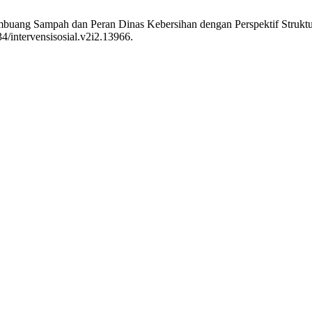
buang Sampah dan Peran Dinas Kebersihan dengan Perspektif Strukt
34/intervensisosial.v2i2.13966.