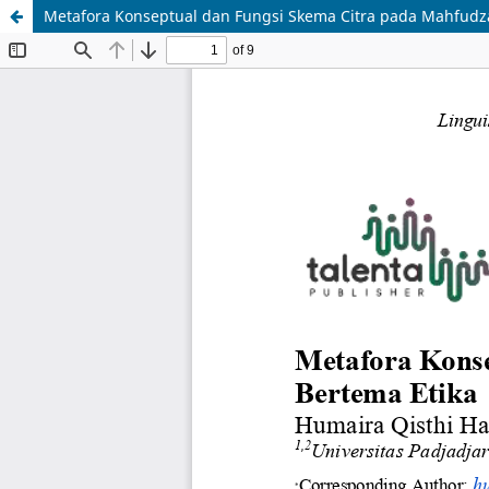
Metafora Konseptual dan Fungsi Skema Citra pada Mahfudza