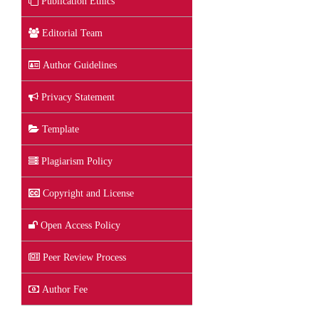
Publication Ethics
Editorial Team
Author Guidelines
Privacy Statement
Template
Plagiarism Policy
Copyright and License
Open Access Policy
Peer Review Process
Author Fee