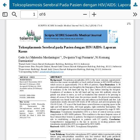
Toksoplasmosis Serebral Pada Pasien dengan HIV/AIDS: Laporan Kasus