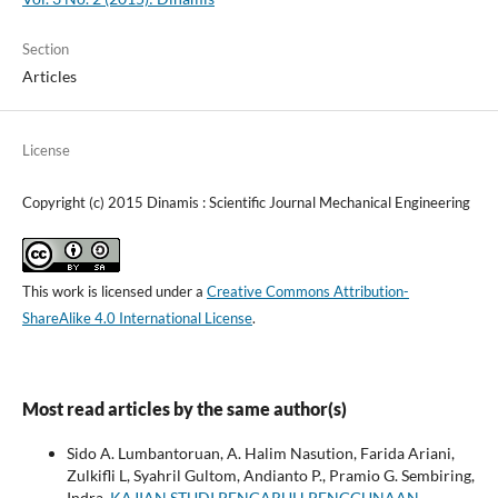
Section
Articles
License
Copyright (c) 2015 Dinamis : Scientific Journal Mechanical Engineering
This work is licensed under a
Creative Commons Attribution-
ShareAlike 4.0 International License
.
Most read articles by the same author(s)
Sido A. Lumbantoruan, A. Halim Nasution, Farida Ariani,
Zulkifli L, Syahril Gultom, Andianto P., Pramio G. Sembiring,
Indra,
KAJIAN STUDI PENGARUH PENGGUNAAN