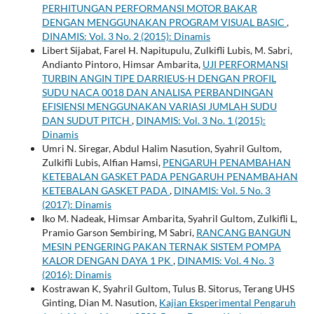
PERHITUNGAN PERFORMANSI MOTOR BAKAR
DENGAN MENGGUNAKAN PROGRAM VISUAL BASIC
,
DINAMIS: Vol. 3 No. 2 (2015): Dinamis
Libert Sijabat, Farel H. Napitupulu, Zulkifli Lubis, M. Sabri,
Andianto Pintoro, Himsar Ambarita,
UJI PERFORMANSI
TURBIN ANGIN TIPE DARRIEUS-H DENGAN PROFIL
SUDU NACA 0018 DAN ANALISA PERBANDINGAN
EFISIENSI MENGGUNAKAN VARIASI JUMLAH SUDU
DAN SUDUT PITCH
,
DINAMIS: Vol. 3 No. 1 (2015):
Dinamis
Umri N. Siregar, Abdul Halim Nasution, Syahril Gultom,
Zulkifli Lubis, Alfian Hamsi,
PENGARUH PENAMBAHAN
KETEBALAN GASKET PADA PENGARUH PENAMBAHAN
KETEBALAN GASKET PADA
,
DINAMIS: Vol. 5 No. 3
(2017): Dinamis
Iko M. Nadeak, Himsar Ambarita, Syahril Gultom, Zulkifli L,
Pramio Garson Sembiring, M Sabri,
RANCANG BANGUN
MESIN PENGERING PAKAN TERNAK SISTEM POMPA
KALOR DENGAN DAYA 1 PK
,
DINAMIS: Vol. 4 No. 3
(2016): Dinamis
Kostrawan K, Syahril Gultom, Tulus B. Sitorus, Terang UHS
Ginting, Dian M. Nasution,
Kajian Eksperimental Pengaruh