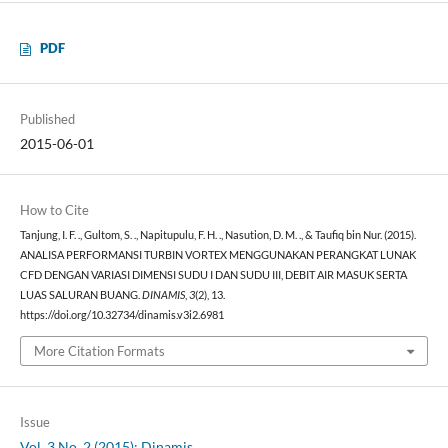
PDF
Published
2015-06-01
How to Cite
Tanjung, I. F. ., Gultom, S. ., Napitupulu, F. H. ., Nasution, D. M. ., & Taufiq bin Nur. (2015).
ANALISA PERFORMANSI TURBIN VORTEX MENGGUNAKAN PERANGKAT LUNAK
CFD DENGAN VARIASI DIMENSI SUDU I DAN SUDU III, DEBIT AIR MASUK SERTA
LUAS SALURAN BUANG.
DINAMIS
,
3
(2), 13.
https://doi.org/10.32734/dinamis.v3i2.6981
More Citation Formats
Issue
Vol. 3 No. 2 (2015): Dinamis