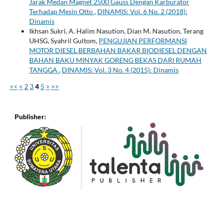
Jarak Medan Magnet 2500 Gauss Dengan Karburator
Terhadap Mesin Otto
,
DINAMIS: Vol. 6 No. 2 (2018):
Dinamis
Ikhsan Sukri, A. Halim Nasution, Dian M. Nasution, Terang
UHSG, Syahril Gultom,
PENGUJIAN PERFORMANSI
MOTOR DIESEL BERBAHAN BAKAR BIODIESEL DENGAN
BAHAN BAKU MINYAK GORENG BEKAS DARI RUMAH
TANGGA
,
DINAMIS: Vol. 3 No. 4 (2015): Dinamis
<<
<
2
3
4
5
>
>>
Publisher: