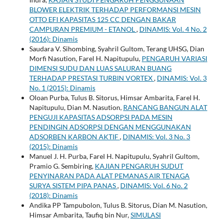
BLOWER ELEKTRIK TERHADAP PERFORMANSI MESIN
OTTO EFI KAPASITAS 125 CC DENGAN BAKAR
CAMPURAN PREMIUM - ETANOL
,
DINAMIS: Vol. 4 No. 2
(2016): Dinamis
Saudara V. Sihombing, Syahril Gultom, Terang UHSG, Dian
Morfi Nasution, Farel H. Napitupulu,
PENGARUH VARIASI
DIMENSI SUDU DAN LUAS SALURAN BUANG
TERHADAP PRESTASI TURBIN VORTEX
,
DINAMIS: Vol. 3
No. 1 (2015): Dinamis
Oloan Purba, Tulus B. Sitorus, Himsar Ambarita, Farel H.
Napitupulu, Dian M. Nasution,
RANCANG BANGUN ALAT
PENGUJI KAPASITAS ADSORPSI PADA MESIN
PENDINGIN ADSORPSI DENGAN MENGGUNAKAN
ADSORBEN KARBON AKTIF
,
DINAMIS: Vol. 3 No. 3
(2015): Dinamis
Manuel J. H. Purba, Farel H. Napitupulu, Syahril Gultom,
Pramio G. Sembiring,
KAJIAN PENGARUH SUDUT
PENYINARAN PADA ALAT PEMANAS AIR TENAGA
SURYA SISTEM PIPA PANAS
,
DINAMIS: Vol. 6 No. 2
(2018): Dinamis
Andika PP Tampubolon, Tulus B. Sitorus, Dian M. Nasution,
Himsar Ambarita, Taufiq bin Nur,
SIMULASI