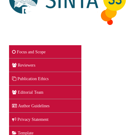
Focus and Scope
Reviewers
Publication Ethics
Editorial Team
Author Guidelines
Privacy Statement
Template