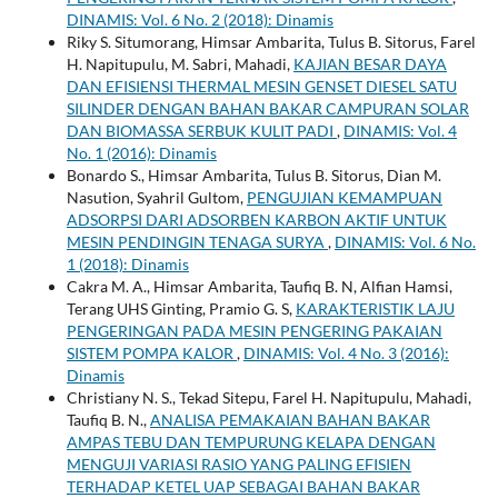
DINAMIS: Vol. 6 No. 2 (2018): Dinamis
Riky S. Situmorang, Himsar Ambarita, Tulus B. Sitorus, Farel
H. Napitupulu, M. Sabri, Mahadi,
KAJIAN BESAR DAYA
DAN EFISIENSI THERMAL MESIN GENSET DIESEL SATU
SILINDER DENGAN BAHAN BAKAR CAMPURAN SOLAR
DAN BIOMASSA SERBUK KULIT PADI
,
DINAMIS: Vol. 4
No. 1 (2016): Dinamis
Bonardo S., Himsar Ambarita, Tulus B. Sitorus, Dian M.
Nasution, Syahril Gultom,
PENGUJIAN KEMAMPUAN
ADSORPSI DARI ADSORBEN KARBON AKTIF UNTUK
MESIN PENDINGIN TENAGA SURYA
,
DINAMIS: Vol. 6 No.
1 (2018): Dinamis
Cakra M. A., Himsar Ambarita, Taufiq B. N, Alfian Hamsi,
Terang UHS Ginting, Pramio G. S,
KARAKTERISTIK LAJU
PENGERINGAN PADA MESIN PENGERING PAKAIAN
SISTEM POMPA KALOR
,
DINAMIS: Vol. 4 No. 3 (2016):
Dinamis
Christiany N. S., Tekad Sitepu, Farel H. Napitupulu, Mahadi,
Taufiq B. N.,
ANALISA PEMAKAIAN BAHAN BAKAR
AMPAS TEBU DAN TEMPURUNG KELAPA DENGAN
MENGUJI VARIASI RASIO YANG PALING EFISIEN
TERHADAP KETEL UAP SEBAGAI BAHAN BAKAR