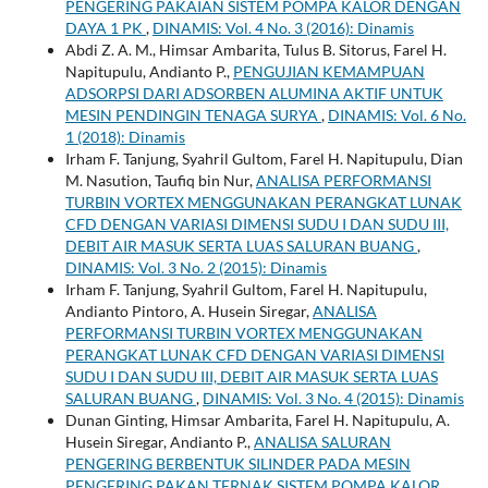
PENGERING PAKAIAN SISTEM POMPA KALOR DENGAN
DAYA 1 PK
,
DINAMIS: Vol. 4 No. 3 (2016): Dinamis
Abdi Z. A. M., Himsar Ambarita, Tulus B. Sitorus, Farel H.
Napitupulu, Andianto P.,
PENGUJIAN KEMAMPUAN
ADSORPSI DARI ADSORBEN ALUMINA AKTIF UNTUK
MESIN PENDINGIN TENAGA SURYA
,
DINAMIS: Vol. 6 No.
1 (2018): Dinamis
Irham F. Tanjung, Syahril Gultom, Farel H. Napitupulu, Dian
M. Nasution, Taufiq bin Nur,
ANALISA PERFORMANSI
TURBIN VORTEX MENGGUNAKAN PERANGKAT LUNAK
CFD DENGAN VARIASI DIMENSI SUDU I DAN SUDU III,
DEBIT AIR MASUK SERTA LUAS SALURAN BUANG
,
DINAMIS: Vol. 3 No. 2 (2015): Dinamis
Irham F. Tanjung, Syahril Gultom, Farel H. Napitupulu,
Andianto Pintoro, A. Husein Siregar,
ANALISA
PERFORMANSI TURBIN VORTEX MENGGUNAKAN
PERANGKAT LUNAK CFD DENGAN VARIASI DIMENSI
SUDU I DAN SUDU III, DEBIT AIR MASUK SERTA LUAS
SALURAN BUANG
,
DINAMIS: Vol. 3 No. 4 (2015): Dinamis
Dunan Ginting, Himsar Ambarita, Farel H. Napitupulu, A.
Husein Siregar, Andianto P.,
ANALISA SALURAN
PENGERING BERBENTUK SILINDER PADA MESIN
PENGERING PAKAN TERNAK SISTEM POMPA KALOR
,