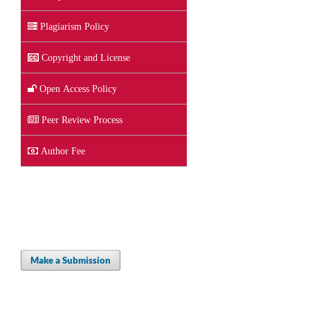
Plagiarism Policy
Copyright and License
Open Access Policy
Peer Review Process
Author Fee
Make a Submission