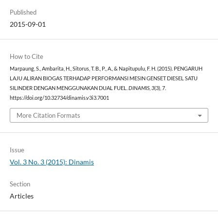
Published
2015-09-01
How to Cite
Marpaung, S., Ambarita, H., Sitorus, T. B., P., A., & Napitupulu, F. H. (2015). PENGARUH
LAJU ALIRAN BIOGAS TERHADAP PERFORMANSI MESIN GENSET DIESEL SATU
SILINDER DENGAN MENGGUNAKAN DUAL FUEL.
DINAMIS
,
3
(3), 7.
https://doi.org/10.32734/dinamis.v3i3.7001
More Citation Formats
Issue
Vol. 3 No. 3 (2015): Dinamis
Section
Articles