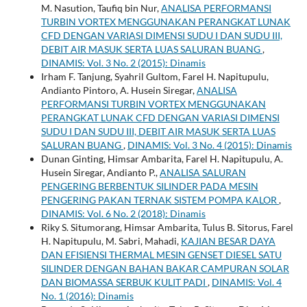
M. Nasution, Taufiq bin Nur,
ANALISA PERFORMANSI
TURBIN VORTEX MENGGUNAKAN PERANGKAT LUNAK
CFD DENGAN VARIASI DIMENSI SUDU I DAN SUDU III,
DEBIT AIR MASUK SERTA LUAS SALURAN BUANG
,
DINAMIS: Vol. 3 No. 2 (2015): Dinamis
Irham F. Tanjung, Syahril Gultom, Farel H. Napitupulu,
Andianto Pintoro, A. Husein Siregar,
ANALISA
PERFORMANSI TURBIN VORTEX MENGGUNAKAN
PERANGKAT LUNAK CFD DENGAN VARIASI DIMENSI
SUDU I DAN SUDU III, DEBIT AIR MASUK SERTA LUAS
SALURAN BUANG
,
DINAMIS: Vol. 3 No. 4 (2015): Dinamis
Dunan Ginting, Himsar Ambarita, Farel H. Napitupulu, A.
Husein Siregar, Andianto P.,
ANALISA SALURAN
PENGERING BERBENTUK SILINDER PADA MESIN
PENGERING PAKAN TERNAK SISTEM POMPA KALOR
,
DINAMIS: Vol. 6 No. 2 (2018): Dinamis
Riky S. Situmorang, Himsar Ambarita, Tulus B. Sitorus, Farel
H. Napitupulu, M. Sabri, Mahadi,
KAJIAN BESAR DAYA
DAN EFISIENSI THERMAL MESIN GENSET DIESEL SATU
SILINDER DENGAN BAHAN BAKAR CAMPURAN SOLAR
DAN BIOMASSA SERBUK KULIT PADI
,
DINAMIS: Vol. 4
No. 1 (2016): Dinamis