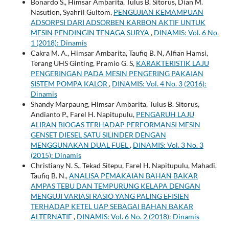
Bonardo S., Himsar Ambarita, Tulus B. Sitorus, Dian M.
Nasution, Syahril Gultom,
PENGUJIAN KEMAMPUAN
ADSORPSI DARI ADSORBEN KARBON AKTIF UNTUK
MESIN PENDINGIN TENAGA SURYA
,
DINAMIS: Vol. 6 No.
1 (2018): Dinamis
Cakra M. A., Himsar Ambarita, Taufiq B. N, Alfian Hamsi,
Terang UHS Ginting, Pramio G. S,
KARAKTERISTIK LAJU
PENGERINGAN PADA MESIN PENGERING PAKAIAN
SISTEM POMPA KALOR
,
DINAMIS: Vol. 4 No. 3 (2016):
Dinamis
Shandy Marpaung, Himsar Ambarita, Tulus B. Sitorus,
Andianto P., Farel H. Napitupulu,
PENGARUH LAJU
ALIRAN BIOGAS TERHADAP PERFORMANSI MESIN
GENSET DIESEL SATU SILINDER DENGAN
MENGGUNAKAN DUAL FUEL
,
DINAMIS: Vol. 3 No. 3
(2015): Dinamis
Christiany N. S., Tekad Sitepu, Farel H. Napitupulu, Mahadi,
Taufiq B. N.,
ANALISA PEMAKAIAN BAHAN BAKAR
AMPAS TEBU DAN TEMPURUNG KELAPA DENGAN
MENGUJI VARIASI RASIO YANG PALING EFISIEN
TERHADAP KETEL UAP SEBAGAI BAHAN BAKAR
ALTERNATIF
,
DINAMIS: Vol. 6 No. 2 (2018): Dinamis