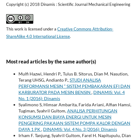
Copyright (c) 2018 Dinamis : Scientific Journal Mechanical Engineering
This work is licensed under a
Creative Commons Attribution-
ShareAlike 4.0 International License
.
Most read articles by the same author(s)
Mulfi Hazwi, Hendri P., Tulus B. Sitorus, Dian M. Nasution,
Terang UHSG, Andianto P.,
STUDI ANALISA
PERFORMANSI MESIN “ SISTEM PEMBAKARAN EFI DAN
KARBURATOR PADA MESIN BENSIN
,
DINAMIS: Vol. 4
No. 1 (2016): Dinamis
Syalimono S, Himsar Ambarita, Farida Ariani, Alfian Hamsi,
Tugiman, Syahril Gultom,
ANALISA PERHITUNGAN
KONSUMSI DAN BIAYA ENERGI UNTUK MESIN
PENGERING PAKAIAN SISTEM POMPA KALOR DENGAN
DAYA 1 PK
,
DINAMIS: Vol. 4 No. 3 (2016): Dinamis
Irham F. Tanjung, Syahril Gultom, Farel H. Napitupulu, Dian