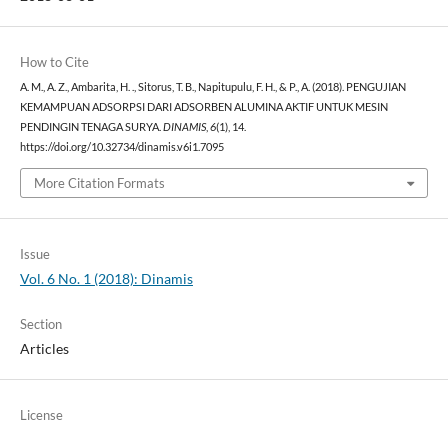
How to Cite
A. M., A. Z., Ambarita, H. ., Sitorus, T. B., Napitupulu, F. H., & P., A. (2018). PENGUJIAN
KEMAMPUAN ADSORPSI DARI ADSORBEN ALUMINA AKTIF UNTUK MESIN
PENDINGIN TENAGA SURYA.
DINAMIS
,
6
(1), 14.
https://doi.org/10.32734/dinamis.v6i1.7095
More Citation Formats
Issue
Vol. 6 No. 1 (2018): Dinamis
Section
Articles
License