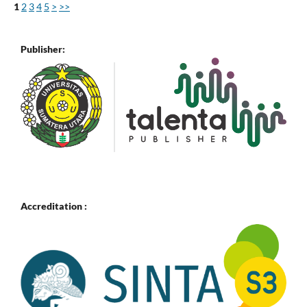
1
2
3
4
5
>
>>
Publisher:
Accreditation :