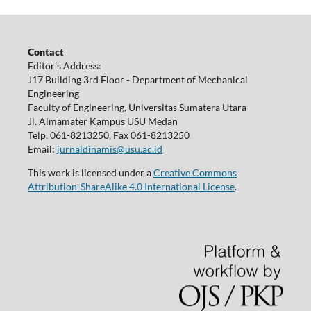
Contact
Editor's Address:
J17 Building 3rd Floor - Department of Mechanical
Engineering
Faculty of Engineering, Universitas Sumatera Utara
Jl. Almamater Kampus USU Medan
Telp. 061-8213250, Fax 061-8213250
Email:
jurnaldinamis@usu.ac.id
This work is licensed under a
Creative Commons
Attribution-ShareAlike 4.0 International License
.