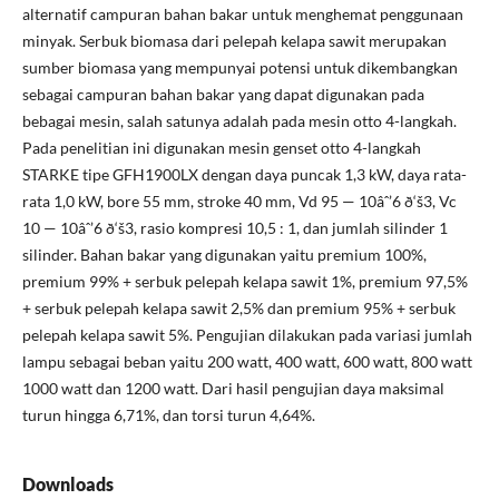
alternatif campuran bahan bakar untuk menghemat penggunaan
minyak. Serbuk biomasa dari pelepah kelapa sawit merupakan
sumber biomasa yang mempunyai potensi untuk dikembangkan
sebagai campuran bahan bakar yang dapat digunakan pada
bebagai mesin, salah satunya adalah pada mesin otto 4-langkah.
Pada penelitian ini digunakan mesin genset otto 4-langkah
STARKE tipe GFH1900LX dengan daya puncak 1,3 kW, daya rata-
rata 1,0 kW, bore 55 mm, stroke 40 mm, Vd 95 — 10âˆ’6 ð‘š3, Vc
10 — 10âˆ’6 ð‘š3, rasio kompresi 10,5 : 1, dan jumlah silinder 1
silinder. Bahan bakar yang digunakan yaitu premium 100%,
premium 99% + serbuk pelepah kelapa sawit 1%, premium 97,5%
+ serbuk pelepah kelapa sawit 2,5% dan premium 95% + serbuk
pelepah kelapa sawit 5%. Pengujian dilakukan pada variasi jumlah
lampu sebagai beban yaitu 200 watt, 400 watt, 600 watt, 800 watt
1000 watt dan 1200 watt. Dari hasil pengujian daya maksimal
turun hingga 6,71%, dan torsi turun 4,64%.
Downloads