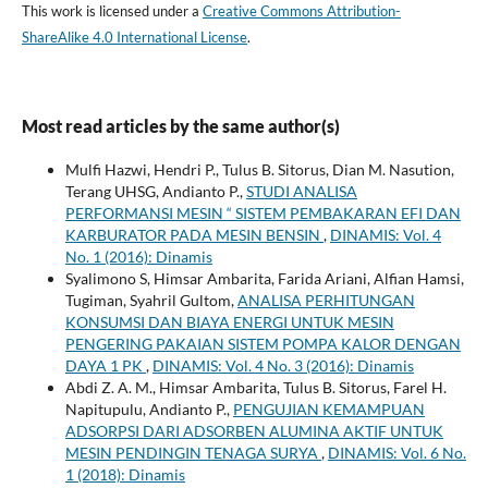
This work is licensed under a
Creative Commons Attribution-
ShareAlike 4.0 International License
.
Most read articles by the same author(s)
Mulfi Hazwi, Hendri P., Tulus B. Sitorus, Dian M. Nasution,
Terang UHSG, Andianto P.,
STUDI ANALISA
PERFORMANSI MESIN “ SISTEM PEMBAKARAN EFI DAN
KARBURATOR PADA MESIN BENSIN
,
DINAMIS: Vol. 4
No. 1 (2016): Dinamis
Syalimono S, Himsar Ambarita, Farida Ariani, Alfian Hamsi,
Tugiman, Syahril Gultom,
ANALISA PERHITUNGAN
KONSUMSI DAN BIAYA ENERGI UNTUK MESIN
PENGERING PAKAIAN SISTEM POMPA KALOR DENGAN
DAYA 1 PK
,
DINAMIS: Vol. 4 No. 3 (2016): Dinamis
Abdi Z. A. M., Himsar Ambarita, Tulus B. Sitorus, Farel H.
Napitupulu, Andianto P.,
PENGUJIAN KEMAMPUAN
ADSORPSI DARI ADSORBEN ALUMINA AKTIF UNTUK
MESIN PENDINGIN TENAGA SURYA
,
DINAMIS: Vol. 6 No.
1 (2018): Dinamis