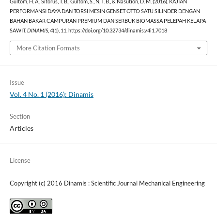
Gultom, H. A., Sitorus, T. B., Gultom, S., N, T. B., & Nasution, D. M. (2016). KAJIAN
PERFORMANSI DAYA DAN TORSI MESIN GENSET OTTO SATU SILINDER DENGAN
BAHAN BAKAR CAMPURAN PREMIUM DAN SERBUK BIOMASSA PELEPAH KELAPA
SAWIT.
DINAMIS
,
4
(1), 11. https://doi.org/10.32734/dinamis.v4i1.7018
More Citation Formats
Issue
Vol. 4 No. 1 (2016): Dinamis
Section
Articles
License
Copyright (c) 2016 Dinamis : Scientific Journal Mechanical Engineering