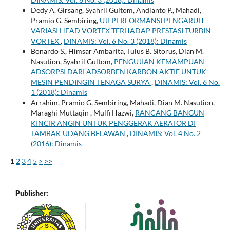
Dedy A. Girsang, Syahril Gultom, Andianto P., Mahadi,
Pramio G. Sembiring,
UJI PERFORMANSI PENGARUH
VARIASI HEAD VORTEX TERHADAP PRESTASI TURBIN
VORTEX
,
DINAMIS: Vol. 6 No. 3 (2018): Dinamis
Bonardo S., Himsar Ambarita, Tulus B. Sitorus, Dian M.
Nasution, Syahril Gultom,
PENGUJIAN KEMAMPUAN
ADSORPSI DARI ADSORBEN KARBON AKTIF UNTUK
MESIN PENDINGIN TENAGA SURYA
,
DINAMIS: Vol. 6 No.
1 (2018): Dinamis
Arrahim, Pramio G. Sembiring, Mahadi, Dian M. Nasution,
Maraghi Muttaqin , Mulfi Hazwi,
RANCANG BANGUN
KINCIR ANGIN UNTUK PENGGERAK AERATOR DI
TAMBAK UDANG BELAWAN
,
DINAMIS: Vol. 4 No. 2
(2016): Dinamis
1
2
3
4
5
>
>>
Publisher: