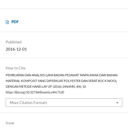
PDF
Published
2016-12-01
How to Cite
PEMBUATAN DAN ANALISIS GAYA BADAN PESAWAT TANPA AWAK DARI BAHAN
MATERIAL KOMPOSIT YANG DIPERKUAT POLYESTER DAN SERAT ROCK WOOL
DENGAN METODE HAND LAY UP. (2016).
DINAMIS
,
4
(4), 10.
https://doi.org/10.32734/dinamis.v4i4.7120
More Citation Formats
Issue