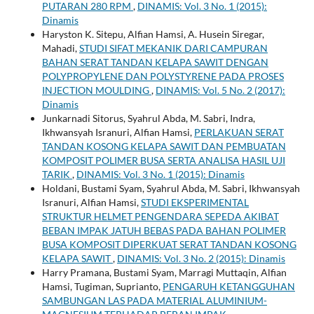
PUTARAN 280 RPM
,
DINAMIS: Vol. 3 No. 1 (2015):
Dinamis
Haryston K. Sitepu, Alfian Hamsi, A. Husein Siregar,
Mahadi,
STUDI SIFAT MEKANIK DARI CAMPURAN
BAHAN SERAT TANDAN KELAPA SAWIT DENGAN
POLYPROPYLENE DAN POLYSTYRENE PADA PROSES
INJECTION MOULDING
,
DINAMIS: Vol. 5 No. 2 (2017):
Dinamis
Junkarnadi Sitorus, Syahrul Abda, M. Sabri, Indra,
Ikhwansyah Isranuri, Alfian Hamsi,
PERLAKUAN SERAT
TANDAN KOSONG KELAPA SAWIT DAN PEMBUATAN
KOMPOSIT POLIMER BUSA SERTA ANALISA HASIL UJI
TARIK
,
DINAMIS: Vol. 3 No. 1 (2015): Dinamis
Holdani, Bustami Syam, Syahrul Abda, M. Sabri, Ikhwansyah
Isranuri, Alfian Hamsi,
STUDI EKSPERIMENTAL
STRUKTUR HELMET PENGENDARA SEPEDA AKIBAT
BEBAN IMPAK JATUH BEBAS PADA BAHAN POLIMER
BUSA KOMPOSIT DIPERKUAT SERAT TANDAN KOSONG
KELAPA SAWIT
,
DINAMIS: Vol. 3 No. 2 (2015): Dinamis
Harry Pramana, Bustami Syam, Marragi Muttaqin, Alfian
Hamsi, Tugiman, Suprianto,
PENGARUH KETANGGUHAN
SAMBUNGAN LAS PADA MATERIAL ALUMINIUM-