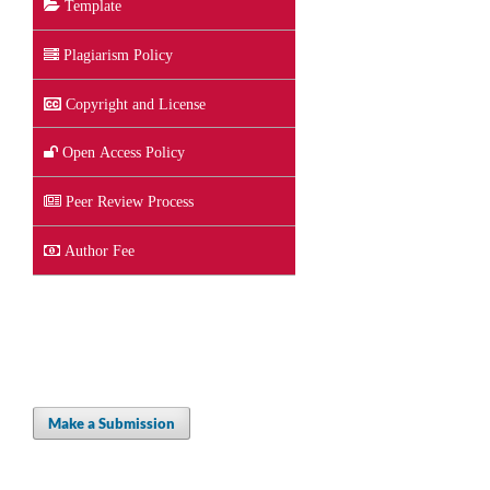
Template
Plagiarism Policy
Copyright and License
Open Access Policy
Peer Review Process
Author Fee
Make a Submission