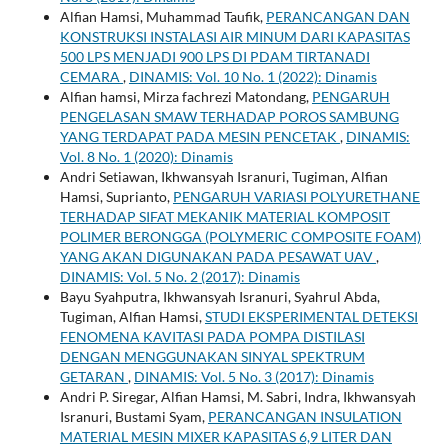
Alfian Hamsi, Muhammad Taufik,
PERANCANGAN DAN
KONSTRUKSI INSTALASI AIR MINUM DARI KAPASITAS
500 LPS MENJADI 900 LPS DI PDAM TIRTANADI
CEMARA
,
DINAMIS: Vol. 10 No. 1 (2022): Dinamis
Alfian hamsi, Mirza fachrezi Matondang,
PENGARUH
PENGELASAN SMAW TERHADAP POROS SAMBUNG
YANG TERDAPAT PADA MESIN PENCETAK
,
DINAMIS:
Vol. 8 No. 1 (2020): Dinamis
Andri Setiawan, Ikhwansyah Isranuri, Tugiman, Alfian
Hamsi, Suprianto,
PENGARUH VARIASI POLYURETHANE
TERHADAP SIFAT MEKANIK MATERIAL KOMPOSIT
POLIMER BERONGGA (POLYMERIC COMPOSITE FOAM)
YANG AKAN DIGUNAKAN PADA PESAWAT UAV
,
DINAMIS: Vol. 5 No. 2 (2017): Dinamis
Bayu Syahputra, Ikhwansyah Isranuri, Syahrul Abda,
Tugiman, Alfian Hamsi,
STUDI EKSPERIMENTAL DETEKSI
FENOMENA KAVITASI PADA POMPA DISTILASI
DENGAN MENGGUNAKAN SINYAL SPEKTRUM
GETARAN
,
DINAMIS: Vol. 5 No. 3 (2017): Dinamis
Andri P. Siregar, Alfian Hamsi, M. Sabri, Indra, Ikhwansyah
Isranuri, Bustami Syam,
PERANCANGAN INSULATION
MATERIAL MESIN MIXER KAPASITAS 6,9 LITER DAN