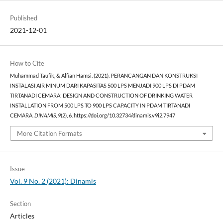
Published
2021-12-01
How to Cite
Muhammad Taufik, & Alfian Hamsi. (2021). PERANCANGAN DAN KONSTRUKSI
INSTALASI AIR MINUM DARI KAPASITAS 500 LPS MENJADI 900 LPS DI PDAM
TIRTANADI CEMARA: DESIGN AND CONSTRUCTION OF DRINKING WATER
INSTALLATION FROM 500 LPS TO 900 LPS CAPACITY IN PDAM TIRTANADI
CEMARA.
DINAMIS
,
9
(2), 6. https://doi.org/10.32734/dinamis.v9i2.7947
More Citation Formats
Issue
Vol. 9 No. 2 (2021): Dinamis
Section
Articles