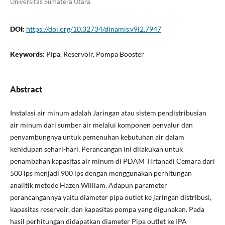
Universitas Sumatera Utara
DOI:
https://doi.org/10.32734/dinamis.v9i2.7947
Keywords:
Pipa, Reservoir, Pompa Booster
Abstract
Instalasi air minum adalah Jaringan atau sistem pendistribusian
air minum dari sumber air melalui komponen penyalur dan
penyambungnya untuk pemenuhan kebutuhan air dalam
kehidupan sehari-hari. Perancangan ini dilakukan untuk
penambahan kapasitas air minum di PDAM Tirtanadi Cemara dari
500 lps menjadi 900 lps dengan menggunakan perhitungan
analitik metode Hazen William. Adapun parameter
perancangannya yaitu diameter pipa outlet ke jaringan distribusi,
kapasitas reservoir, dan kapasitas pompa yang digunakan. Pada
hasil perhitungan didapatkan diameter Pipa outlet ke IPA