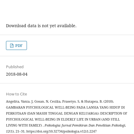
Download data is not yet available.
PDF
Published
2018-08-04
How to Cite
Angelita, Vania. J, Gosan. N, Cecilia, Prasetyo. S, & Hutapea. B. (2018).
GAMBARAN PSYCHOLOGICAL WELL-BEING PADA LANSIA YANG HIDUP DI
PERKOTAAN (DAN MASIH TINGGAL DENGAN KELUARGA): DESCRIPTION OF
PSYCHOLOGICAL WELL-BEING IN ELDERLY LIFE IN URBAN (AND STILL
LIVING WITH FAMILY) .
Psikologia: Jurnal Pemikiran Dan Penelitian Psikologi
,
12
(1), 21–31. https://doi.org/10.32734/psikologia.v12i1.2247