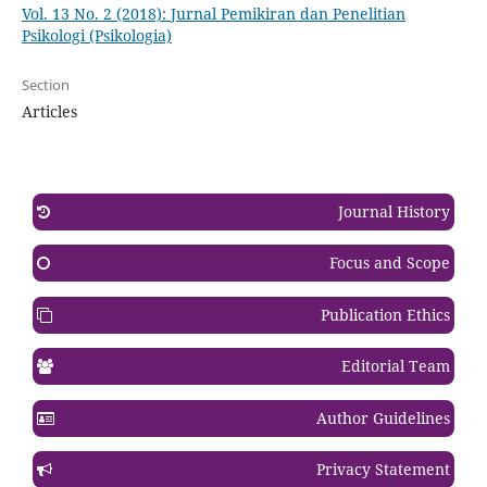
Vol. 13 No. 2 (2018): Jurnal Pemikiran dan Penelitian
Psikologi (Psikologia)
Section
Articles
Journal History
Focus and Scope
Publication Ethics
Editorial Team
Author Guidelines
Privacy Statement