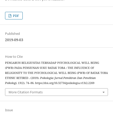
PDF
Published
2019-09-03
How to Cite
PENGARUH RELIGIUSITAS TERHADAP PSYCHOLOGICAL WELL BEING
(PWB) PADA PENSIUNAN SUKU BATAK TOBA : THE INFLUENCE OF
RELIGIOSITY TO THE PSYCHOLOGICAL WELL BEING (PWB) OF BATAK TOBA
ETHNIC RETIRED . (2019).
Psikologia: Jurnal Pemikiran Dan Penelitian
Psikologi
,
13
(2), 74–86. https://doi.org/10.32734/psikologia.v13i2.2269
More Citation Formats
Issue