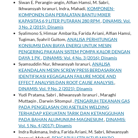
Siwan E. Perangin-angin, Alfian Hamsi, M. Sabri,
Ikhwansyah Isranuri, Indra, Mahadi,
KOMPONEN-
KOMPONEN DAN PERALATAN BANTU MIXER
KAPASITAS 6,9 LITER PUTARAN 280 RPM
,
DINAMIS: Vol.
3 No. 2 (2015): Dinamis
Syalimono S, Himsar Ambarita, Farida Ariani, Alfian Hamsi,
Tugiman, Syahril Gultom,
ANALISA PERHITUNGAN
KONSUMSI DAN BIAYA ENERGI UNTUK MESIN
PENGERING PAKAIAN SISTEM POMPA KALOR DENGAN
DAYA 1 PK
,
DINAMIS: Vol. 4 No. 3 (2016): Dinamis
Syamsuddin Nur, Ikhwansyah Isranuri,
ANALISA
KEANDALAN MESIN SCREW PRESS BERDASARKAN
IDENTIFIKASI KEGAGALAN FAILURE MODE AND
EFFECT ANALYSIS DAN ROOT CAUSE ANALYSIS
,
DINAMIS: Vol. 9 No. 2 (2021): Dinamis
Yudi Pratama, Sabri , Ikhwansyah Isranuri , Maraghi
Muttaqin , Darwin Sitompul ,
PENGARUH TEKANAN GAS
PADA PENGELASAN OXI ASETILEN WELDING
TERHADAP KEKUATAN TARIK DAN KETANGGUHAN
PADA BAHAN ALUMUNIUM-MAGNESIUM
,
DINAMIS:
Vol. 5 No. 4 (2017): Dinamis
Indra Rukmana, Indra, Farida Ariani, M. Sabri, Ikhwansyah
Isranuri, Mahadi,
PENGARUH STRUKTUR MIKRO