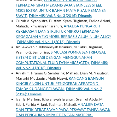
TERHADAP SIFAT MEKANIS BAJA STAINLESS STEEL
M303 EXTRA UNTUK BAHAN MATA PISAU PEMANEN
SAWIT
,
DINAMIS: Vol. 3 No. 3 (2015): Dinamis
Guruh A. Syahputra, Bustami Syam, Tugiman, Farida Ariani,
Mahadi, Ikhwansyah Isranuri,
ANALISA PENGARUH
KEKERASAN DAN STRUKTUR MIKRO TERHADAP
KEGAGALAN VELG MOBIL BERBASIS ALUMINIUM ALLOY
,
DINAMIS: Vol. 4 No. 1 (2016): Dinamis
Abi Awwabin, Ikhwansyah Isranuri, M. Sabri, Tugiman,
Pramio G. Sembiring,
SIMULASI POMPA SENTRIFUGAL
SISTEM DISTILASI DENGAN MENGGUNAKAN
COMPUTATIONAL FLUID DYNAMICS (CFD)
,
DINAMIS:
Vol. 6 No. 4 (2018): Dinamis
Arrahim, Pramio G. Sembiring, Mahadi, Dian M. Nasution,
Maraghi Muttaqin , Mulfi Hazwi,
RANCANG BANGUN
KINCIR ANGIN UNTUK PENGGERAK AERATOR DI
TAMBAK UDANG BELAWAN
,
DINAMIS: Vol. 4 No. 2
(2016): Dinamis
Ivan B. Marbun, Ikhwansyah Isranuri, Syahrul Abda, M
Sabri, Farida Ariani, Tugiman, Mahadi,
ANALISA DATA
DAN TITIK BERAT SAYAP PADA PESAWAT TANPA AWAK
DAN PENGUJIAN IMPAK DENGAN MATERIAL