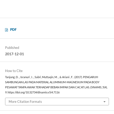
PDF
Published
2017-12-01
How to Cite
Tanjung, D. ., Isranuri , I. ., Sabri, Muttaqin, M. ., & Ariani , F. . (2017). PENGARUH
SAMBUNGAN LAS PADA MATERIAL ALUMINIUM-MAGNESIUM PADA BODY
PESAWAT TANPA AWAK TERHADAP BEBAN IMPAK DAN CACAT LAS.
DINAMIS
,
5
(4),
9. https://doi.org/10.32734/dinamis.v5i4.7116
More Citation Formats