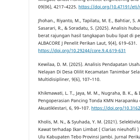
09(06), 4217–4225.
https://doi.org/10.47191/etj/
Jhohan., Riyanto, M., Tapilatu, M. E., Bahtiar, S. 
Sasarari, R., & Soradatu, S. (2025). Analisis hu
berat rajungan hasil tangkapan bubu lipat di p
ALBACORE J Penelit Perikan Laut, 9(4), 619–631.
https://doi.org/10.29244/core.9.4.619-631
Kewilaa, D. M. (2025). Analisis Pendapatan Usa
Nelayan Di Desa Olilit Kecamatan Tanimbar Selat
Multidisipliner, 9(6), 107–110.
Khikmawati, L. T., Jaya, M. M., Nugraha, B. K., & 
Pengoperasian Pancing Tonda KMN Harapanku di 
Akuatiklestari, 6, 99–107.
https://doi.org/10.3162
Kholis, M. N., & Syuhada, Y. M. (2021). Selektiv
Kawat terhadap Ikan Limbat ( Clarias nieuhofii 
Ulu Kabupaten Tebo Provinsi Jambi. Jurnal Perik