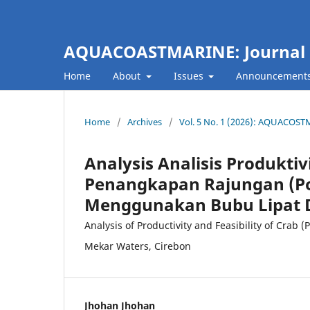
AQUACOASTMARINE: Journal of
Home
About
Issues
Announcement
Home
/
Archives
/
Vol. 5 No. 1 (2026): AQUACOSTM
Analysis Analisis Produkti
Penangkapan Rajungan (Po
Menggunakan Bubu Lipat D
Analysis of Productivity and Feasibility of Crab
Mekar Waters, Cirebon
Jhohan Jhohan