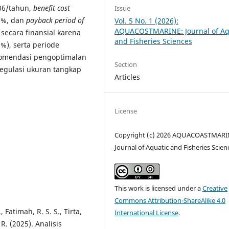
36/tahun,
benefit cost
Issue
9%, dan
payback period of
Vol. 5 No. 1 (2026):
AQUACOSTMARINE: Journal of Aq
secara finansial karena
and Fisheries Sciences
%), serta periode
komendasi pengoptimalan
Section
egulasi ukuran tangkap
Articles
License
Copyright (c) 2026 AQUACOASTMARI
Journal of Aquatic and Fisheries Scien
This work is licensed under a
Creative
Commons Attribution-ShareAlike 4.0
, Fatimah, R. S. S., Tirta,
International License
.
R. (2025). Analisis