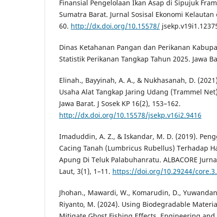
Finansial Pengelolaan Ikan Asap di Sipujuk Fram
Sumatra Barat. Jurnal Sosisal Ekonomi Kelautan 
60.
http://dx.doi.org/10.15578/
jsekp.v19i1.1237
Dinas Ketahanan Pangan dan Perikanan Kabupat
Statistik Perikanan Tangkap Tahun 2025. Jawa Ba
Elinah., Bayyinah, A. A., & Nukhasanah, D. (2021
Usaha Alat Tangkap Jaring Udang (Trammel Net)
Jawa Barat. J Sosek KP 16(2), 153–162.
http://dx.doi.org/10.15578/jsekp.v16i2.9416
Imaduddin, A. Z., & Iskandar, M. D. (2019). Pe
Cacing Tanah (Lumbricus Rubellus) Terhadap H
Apung Di Teluk Palabuhanratu. ALBACORE Jurnal
Laut, 3(1), 1–11.
https://doi.org/10.29244/core.3
Jhohan., Mawardi, W., Komarudin, D., Yuwandana,
Riyanto, M. (2024). Using Biodegradable Material
Mitigate Ghost Fishing Effects. Engineering and