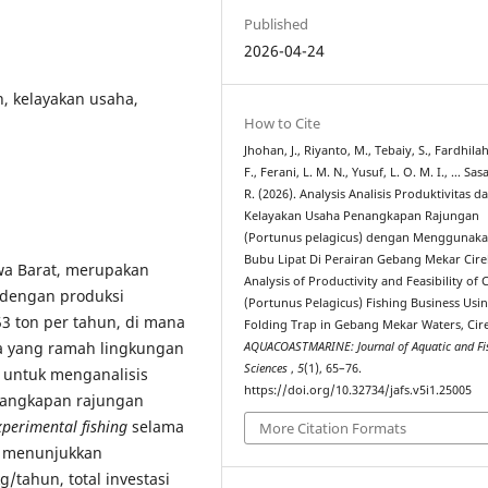
Published
2026-04-24
on, kelayakan usaha,
How to Cite
Jhohan, J., Riyanto, M., Tebaiy, S., Fardhilah
F., Ferani, L. M. N., Yusuf, L. O. M. I., … Sasa
R. (2026). Analysis Analisis Produktivitas d
Kelayakan Usaha Penangkapan Rajungan
(Portunus pelagicus) dengan Menggunak
Bubu Lipat Di Perairan Gebang Mekar Cir
wa Barat, merupakan
Analysis of Productivity and Feasibility of 
p dengan produksi
(Portunus Pelagicus) Fishing Business Usi
53 ton per tahun, di mana
Folding Trap in Gebang Mekar Waters, Cir
ma yang ramah lingkungan
AQUACOASTMARINE: Journal of Aquatic and Fis
Sciences
,
5
(1), 65–76.
an untuk menganalisis
https://doi.org/10.32734/jafs.v5i1.25005
enangkapan rajungan
xperimental fishing
selama
More Citation Formats
an menunjukkan
g/tahun, total investasi