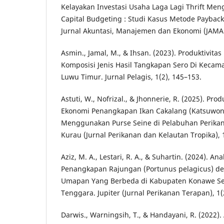
Kelayakan Investasi Usaha Laga Lagi Thrift M
Capital Budgeting : Studi Kasus Metode Payback 
Jurnal Akuntasi, Manajemen dan Ekonomi (JAMAN
Asmin., Jamal, M., & Ihsan. (2023). Produktivit
Komposisi Jenis Hasil Tangkapan Sero Di Keca
Luwu Timur. Jurnal Pelagis, 1(2), 145–153.
Astuti, W., Nofrizal., & Jhonnerie, R. (2025). Prod
Ekonomi Penangkapan Ikan Cakalang (Katsuwon
Menggunakan Purse Seine di Pelabuhan Perikan
Kurau (Jurnal Perikanan dan Kelautan Tropika), 1
Aziz, M. A., Lestari, R. A., & Suhartin. (2024). An
Penangkapan Rajungan (Portunus pelagicus) 
Umapan Yang Berbeda di Kabupaten Konawe Sel
Tenggara. Jupiter (Jurnal Perikanan Terapan), 1(
Darwis., Warningsih, T., & Handayani, R. (2022).