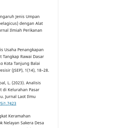
Pengaruh Jenis Umpan
elagicus) dengan Alat
urnal Ilmiah Perikanan
lisis Usaha Penangkapan
t Tangkap Rawai Dasar
o Kota Tanjung Balai
sisir (JSEP), 1(14), 18–28.
al, L. (2023). Analisis
t di Kelurahan Pasar
. Jurnal Laot Ilmu
v5i1.7423
Tingkat Keramahan
ok Nelayan Sakera Desa