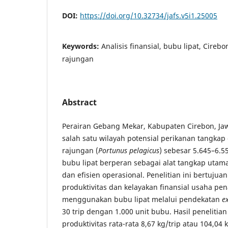
DOI:
https://doi.org/10.32734/jafs.v5i1.25005
Keywords:
Analisis finansial, bubu lipat, Cireb
rajungan
Abstract
Perairan Gebang Mekar, Kabupaten Cirebon, Ja
salah satu wilayah potensial perikanan tangka
rajungan (
Portunus pelagicus
) sebesar 5.645–6.5
bubu lipat berperan sebagai alat tangkap uta
dan efisien operasional. Penelitian ini bertuju
produktivitas dan kelayakan finansial usaha p
menggunakan bubu lipat melalui pendekatan
e
30 trip dengan 1.000 unit bubu. Hasil peneliti
produktivitas rata-rata 8,67 kg/trip atau 104,04 k