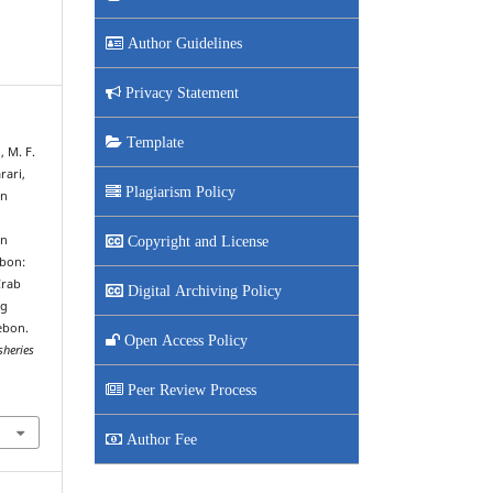
Author Guidelines
Privacy Statement
Template
, M. F.
rari,
Plagiarism Policy
an
an
Copyright and License
ebon:
Crab
Digital Archiving Policy
ng
ebon.
Open Access Policy
heries
Peer Review Process
Author Fee