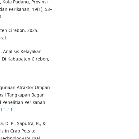
, Kota Padang, Provinsi
dan Perikanan, 19(1), 53–
5
en Cirebon. 2025.
rat
). Analisis Kelayakan
 Di Kabupaten Cirebon,
nggunaan Atraktor Umpan
asil Tangkapan Bagan
 Penelitian Perikanan
.1.1-11
 D. P., Saputra, R., &
s in Crab Pots to
 Technology Journal,