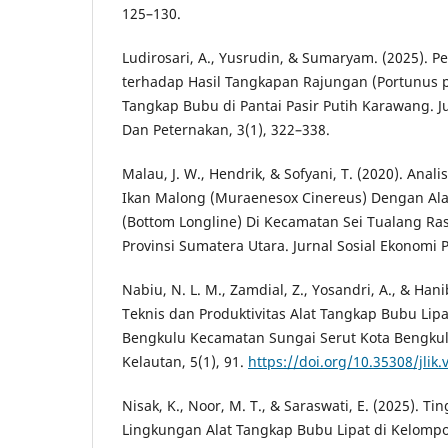
125–130.
Ludirosari, A., Yusrudin, & Sumaryam. (2025). 
terhadap Hasil Tangkapan Rajungan (Portunus p
Tangkap Bubu di Pantai Pasir Putih Karawang. J
Dan Peternakan, 3(1), 322–338.
Malau, J. W., Hendrik, & Sofyani, T. (2020). Ana
Ikan Malong (Muraenesox Cinereus) Dengan Ala
(Bottom Longline) Di Kecamatan Sei Tualang Ras
Provinsi Sumatera Utara. Jurnal Sosial Ekonomi Pe
Nabiu, N. L. M., Zamdial, Z., Yosandri, A., & Hanib
Teknis dan Produktivitas Alat Tangkap Bubu Lipa
Bengkulu Kecamatan Sungai Serut Kota Bengkulu
Kelautan, 5(1), 91.
https://doi.org/10.35308/jlik.
Nisak, K., Noor, M. T., & Saraswati, E. (2025). 
Lingkungan Alat Tangkap Bubu Lipat di Kelomp