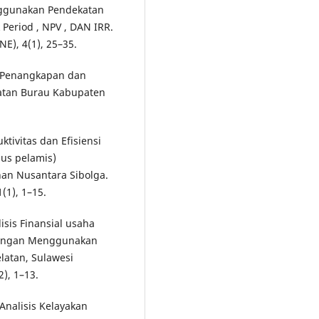
enggunakan Pendekatan
Period , NPV , DAN IRR.
E), 4(1), 25–35.
as Penangkapan dan
matan Burau Kabupaten
uktivitas dan Efisiensi
us pelamis)
an Nusantara Sibolga.
(1), 1–15.
alisis Finansial usaha
dengan Menggunakan
atan, Sulawesi
2), 1–13.
 Analisis Kelayakan