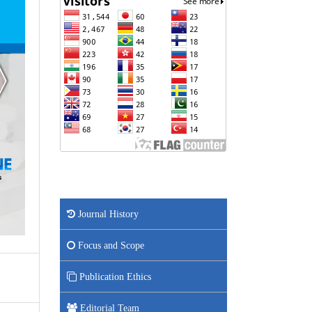
Journal History
Focus and Scope
Publication Ethics
Editorial Team