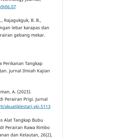
v9i06.07
A., Rajagukguk, B. B.,
bungan lebar karapas dan
erairan gebang mekar.
ha Perikanan Tangkap
an. Jurnal Ilmiah Kajian
Iman, A. (2023).
Perairan Prigi. Jurnal
9/akuatiklestari.v6i.5113
itas Alat Tangkap Bubu
) di Perairan Rawa Rimbo
anan dan Kelautan, 26(2),