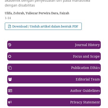
akademik dengan penyesuaian diri pada mahasiswa
dengan disabilitas
Ulifa, Zohrah, Yuliezar Perwira Dara, Faizah
1-14
Download / Unduh artikel dalam bentuk PDF
Journal History
Focus and Scope
Publication Ethics
Editorial Team
Author Guidelines
Privacy Statement