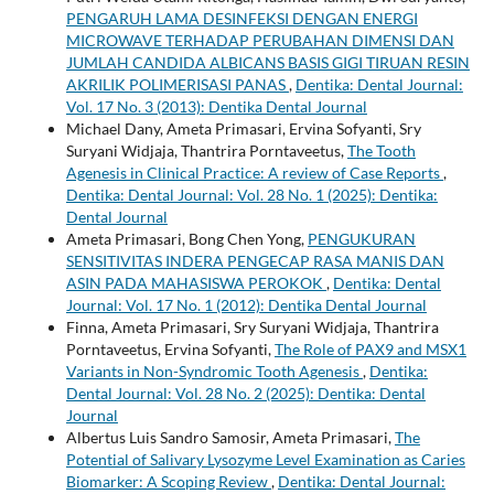
PENGARUH LAMA DESINFEKSI DENGAN ENERGI
MICROWAVE TERHADAP PERUBAHAN DIMENSI DAN
JUMLAH CANDIDA ALBICANS BASIS GIGI TIRUAN RESIN
AKRILIK POLIMERISASI PANAS
,
Dentika: Dental Journal:
Vol. 17 No. 3 (2013): Dentika Dental Journal
Michael Dany, Ameta Primasari, Ervina Sofyanti, Sry
Suryani Widjaja, Thantrira Porntaveetus,
The Tooth
Agenesis in Clinical Practice: A review of Case Reports
,
Dentika: Dental Journal: Vol. 28 No. 1 (2025): Dentika:
Dental Journal
Ameta Primasari, Bong Chen Yong,
PENGUKURAN
SENSITIVITAS INDERA PENGECAP RASA MANIS DAN
ASIN PADA MAHASISWA PEROKOK
,
Dentika: Dental
Journal: Vol. 17 No. 1 (2012): Dentika Dental Journal
Finna, Ameta Primasari, Sry Suryani Widjaja, Thantrira
Porntaveetus, Ervina Sofyanti,
The Role of PAX9 and MSX1
Variants in Non-Syndromic Tooth Agenesis
,
Dentika:
Dental Journal: Vol. 28 No. 2 (2025): Dentika: Dental
Journal
Albertus Luis Sandro Samosir, Ameta Primasari,
The
Potential of Salivary Lysozyme Level Examination as Caries
Biomarker: A Scoping Review
,
Dentika: Dental Journal: