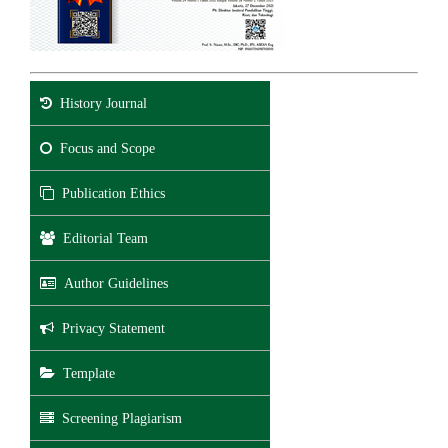
History Journal
Focus and Scope
Publication Ethics
Editorial Team
Author Guidelines
Privacy Statement
Template
Screening Plagiarism