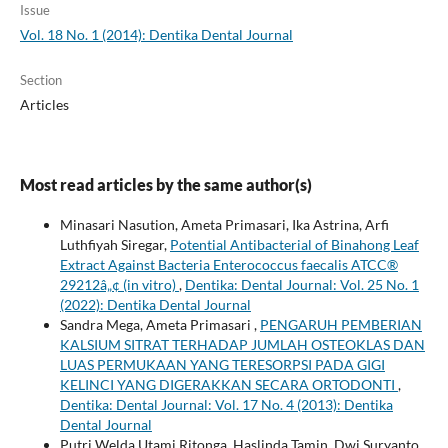
Issue
Vol. 18 No. 1 (2014): Dentika Dental Journal
Section
Articles
Most read articles by the same author(s)
Minasari Nasution, Ameta Primasari, Ika Astrina, Arfi
Luthfiyah Siregar,
Potential Antibacterial of Binahong Leaf
Extract Against Bacteria Enterococcus faecalis ATCC®
29212â„¢ (in vitro)
,
Dentika: Dental Journal: Vol. 25 No. 1
(2022): Dentika Dental Journal
Sandra Mega, Ameta Primasari ,
PENGARUH PEMBERIAN
KALSIUM SITRAT TERHADAP JUMLAH OSTEOKLAS DAN
LUAS PERMUKAAN YANG TERESORPSI PADA GIGI
KELINCI YANG DIGERAKKAN SECARA ORTODONTI
,
Dentika: Dental Journal: Vol. 17 No. 4 (2013): Dentika
Dental Journal
Putri Welda Utami Ritonga, Haslinda Tamin, Dwi Suryanto,