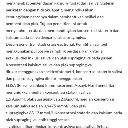
menghambat pengendapan kalsium-fosfat dari saliva. Staterin
berikatan dengan hidroksiapatit, mengindikasikan
kemungkinan perannya dalam pembentukan pelikel dan
pembentukan plak. Tujuan penelitian ini untuk
mengetahui rerata dan membandingkan konsentrasi staterin dan
kalsium pada saliva dengan plak supragingiva.
Desain penelitian studi cross-sectional. Pemilihan sampel
menggunakan purposive sampling berdasarkan kriteria
eksklusi dan inklusi saliva, dan plak supragingiva pada pasien.
Konsentrasi kalsium saliva dan plak supragingiva
diukur menggunakan spektrofotometri, konsentrasi staterin saliva
dan plak supragingiva diukur menggunakan
ELISA (Enzyme Linked Immunosorbent Assay). Hasil penelitian
menunjukkan median konsentrasi staterin saliva
1,5 Âµg/ml, plak supragingiva 223Âµg/ml, median konsentrasi
kalsium saliva adalah 0,9475 mmol/l, dan plak
supragingiva 63,13 mmol/l. Konsentrasi staterin dan kalsium pada
plak supragingiva lebih tinggi secara
signifikan dibandingkan konsentrasinya pada saliva. Sebagai