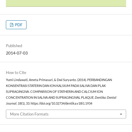
PDF
Published
2014-07-03
How to Cite
Yumi Lindawati, Ameta Primasari, & Dwi Suryanto. (2014). PERBANDINGAN
KONSENTRASI STATERIN DAN ION KALSIUM PADA SALIVA DAN PLAK
SUPRAGINGIVA: COMPARISON OF STATHERIN AND CALCIUM ION
CONCENTRATION IN SALIVA AND SUPRAGINGIVAL PLAQUE.
Dentika: Dental
Journal
,
18
(1), 33. https://doi.org/10.32734/dentika.v18i1.1934
More Citation Formats