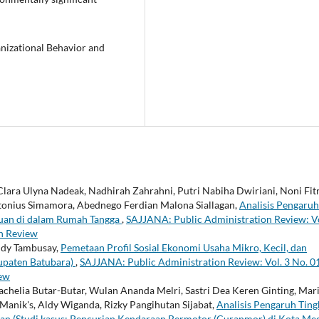
anizational Behavior and
Clara Ulyna Nadeak, Nadhirah Zahrahni, Putri Nabiha Dwiriani, Noni Fit
ntonius Simamora, Abednego Ferdian Malona Siallagan,
Analisis Pengaruh
puan di dalam Rumah Tangga
,
SAJJANA: Public Administration Review: Vo
on Review
endy Tambusay,
Pemetaan Profil Sosial Ekonomi Usaha Mikro, Kecil, dan
upaten Batubara)
,
SAJJANA: Public Administration Review: Vol. 3 No. 0
iew
Rachelia Butar-Butar, Wulan Ananda Melri, Sastri Dea Keren Ginting, Mar
 Manik's, Aldy Wiganda, Rizky Pangihutan Sijabat,
Analisis Pengaruh Ting
ian (Studi kasus: Pencurian Kendaraan Bermotor (Curanmor) di Kota Me