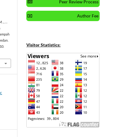
Peer Review Process
Author Fee
. ., …
n
Sampah
Medan.
Visitor Statistics:
–10.
ic