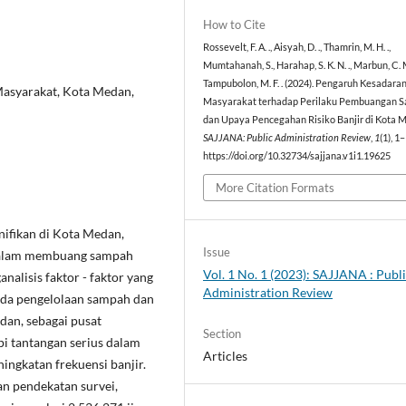
How to Cite
Rossevelt, F. A. ., Aisyah, D. ., Thamrin, M. H. .,
Mumtahanah, S., Harahap, S. K. N. ., Marbun, C. M
Tampubolon, M. F. . (2024). Pengaruh Kesadara
Masyarakat, Kota Medan,
Masyarakat terhadap Perilaku Pembuangan 
dan Upaya Pencegahan Risiko Banjir di Kota 
SAJJANA: Public Administration Review
,
1
(1), 1
https://doi.org/10.32734/sajjana.v1i1.19625
More Citation Formats
nifikan di Kota Medan,
Issue
 dalam membuang sampah
Vol. 1 No. 1 (2023): SAJJANA : Publ
nalisis faktor - faktor yang
Administration Review
ada pengelolaan sampah dan
dan, sebagai pusat
Section
i tantangan serius dalam
Articles
ingkatan frekuensi banjir.
an pendekatan survei,