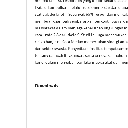
melibatkan 150 responden yang dipilih secara acak da
Data dikumpulkan melalui kuesioner
online
dan diana
statistik deskriptif. Sebanyak 65% responden menga
membuang sampah sembarangan berkontribusi signif
masyarakat dalam menjaga kebersihan lingkungan ma
rata - rata 2,8 dari skala 5. Studi ini juga menemuk
risiko banjir di Kota Medan memerlukan sinergi ant
dan sektor swasta. Penyediaan fasilitas tempat samp
tentang dampak lingkungan, serta penegakan hukum 
kunci dalam mengubah perilaku masyarakat dan mengu
Downloads