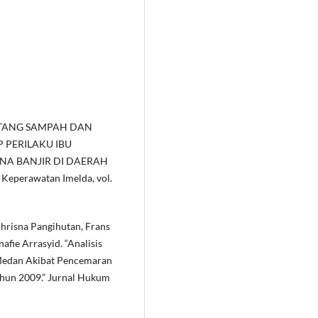
ENTANG SAMPAH DAN
 PERILAKU IBU
A BANJIR DI DAERAH
eperawatan Imelda, vol.
 Chrisna Pangihutan, Frans
fie Arrasyid. “Analisis
 Medan Akibat Pencemaran
hun 2009.” Jurnal Hukum