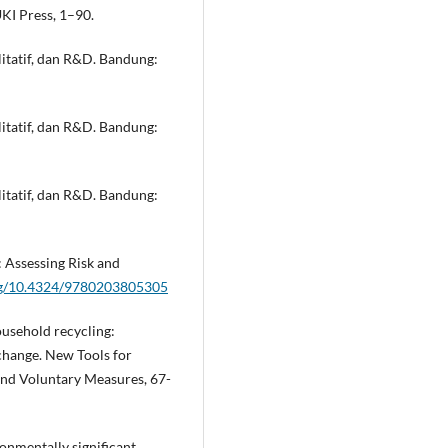
UKI Press, 1–90.
litatif, dan R&D. Bandung:
litatif, dan R&D. Bandung:
litatif, dan R&D. Bandung:
: Assessing Risk and
org/10.4324/9780203805305
ousehold recycling:
change. New Tools for
and Voluntary Measures, 67-
ronmentally significant