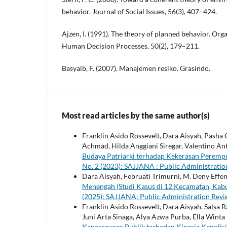
behavior. Journal of Social Issues, 56(3), 407–424.
Ajzen, I. (1991). The theory of planned behavior. Org
Human Decision Processes, 50(2), 179–211.
Basyaib, F. (2007). Manajemen resiko. Grasindo.
Most read articles by the same author(s)
Franklin Asido Rossevelt, Dara Aisyah, Pasha 
Achmad, Hilda Anggiani Siregar, Valentino A
Budaya Patriarki terhadap Kekerasan Perem
No. 2 (2023): SAJJANA : Public Administrati
Dara Aisyah, Februati Trimurni, M. Deny Eff
Menengah (Studi Kasus di 12 Kecamatan, Kab
(2025): SAJJANA: Public Administration Rev
Franklin Asido Rossevelt, Dara Aisyah, Salsa 
Juni Arta Sinaga, Alya Azwa Purba, Ella Winta
Kepercayaan Publik terhadap Kinerja Kepolis