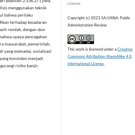
ri populasi 2.536.271 jiwa.
License
lisis menggunakan teknik
kui bahwa perilaku
Copyright (c) 2023 SAJJANA: Public
ikan terhadap kesadaran
Administration Review
sih rendah, dengan skor
an bahwa upaya pencegahan
ara masyarakat, pemerintah,
This work is licensed under a
Creative
ah yang memadai, sosialisasi
Commons Attribution-ShareAlike 4.0
yang konsisten menjadi
International License
.
rangi risiko banjir.